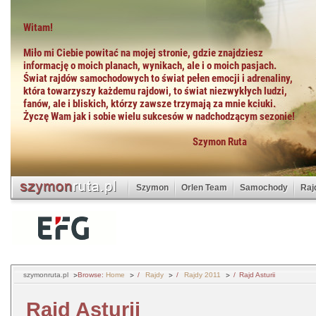
Szymon
Orlen Team
Samochody
Raj
szymonruta.pl
Browse:
Home
Rajdy
Rajdy 2011
Rajd Asturii
Rajd Asturii