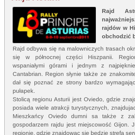
Rajd Ast
najważnie
rajdów w Hi
obchodzić b
Rajd odbywa się na malowniczych trasach okrę
się w północnej części Hiszpanii. Regio
wspaniałymi górami i jednym z najpiękn
Cantabrian. Region słynie także ze znakomiteg
dał się poznać ze strony bardzo wymagający
pułapek.
Stolicą regionu Asturii jest Oviedo, gdzie zna
posiada wiele atrakcji turystycznych, znajduj
Mieszkańcy Oviedo dumni sa także z zab
gospodarzem rajdu jest miejscowość Gijon. J
regionie, gdzie znajdowac się będzie strefa ser