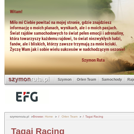
Szymon
Orlen Team
Samochody
Raj
szymonruta.pl
Browse:
Home
Orlen Team
Tagai Racing
Tagai Racing