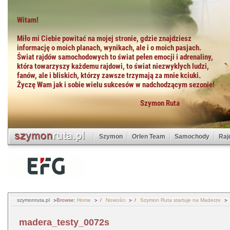
Szymon
Orlen Team
Samochody
Raj
szymonruta.pl
Browse:
Home
Nowości
Szymon Ruta startuje na Maderze
madera_testy_0072s