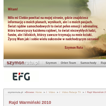
Szymon
Orlen Team
Samochody
Raj
szymonruta.pl
Browse:
Home
Video
Video Relacje TV
Rajd Warmiński 
Rajd Warmiński 2010