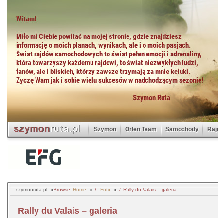
Szymon
Orlen Team
Samochody
Raj
szymonruta.pl
Browse:
Home
Foto
Rally du Valais – galeria
Rally du Valais – galeria