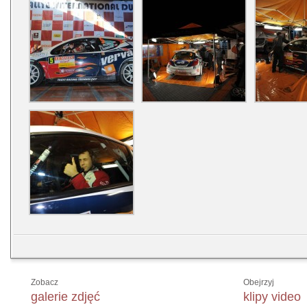
Zobacz
Obejrzyj
galerie zdjęć
klipy video