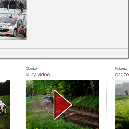
Obejrzyj
Pobierz
klipy video
gadże